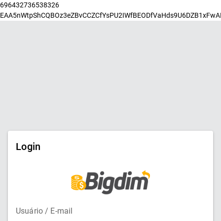
696432736538326
EAA5nWtpShCQBOz3eZBvCCZCfYsPU2IWfBEODfVaHds9U6DZB1xFwAP
Login
Usuário / E-mail